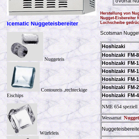
oVorrat Nu
Herstellung von Nug
Nugget-Eisbereiter 
Lochscheibe gedrück
Icematic Nuggeteisbereiter
Scotsman Nugget
Hoshizaki
Hoshizaki
FM-
Nuggeteis
Hoshizaki
FM-
Hoshizaki
FM-
Hoshizaki
FM-
Hoshizaki
FM-
Contoureis ,rechteckige
Eischips
Hoshizaki
FM-
NME 654 speziell
Wessamat
Nugget
Nuggeteisbereit
Würfeleis