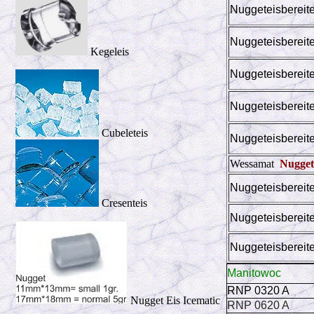
Nuggeteisbereit
Nuggeteisbereit
Kegeleis
Nuggeteisbereit
Nuggeteisbereit
Cubeleteis
Nuggeteisbereit
Wessamat
Nugget
Nuggeteisberei
Cresenteis
Nuggeteisberei
Nuggeteisberei
Manitowoc
RNP 0320 A
Nugget Eis Icematic
RNP 0620 A