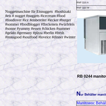
RNP 1110 A
RNP 1110 W
Nuggetmaschine für Eisnuggets #hoshizaki
#eis # nugget #nuggets #icecream #food
#foodlover #ice #eisbereiter #lecker #burger
#sommer #foodblogger #flockeneis #würfeleis
#sonne #yummy #essen #chicken #summer
#gelato #germany #pizza #berlin #fresh
#instagood #soulfood #loveice #dinner #winter
RB 0244 manit
N
ur Behälter mani
Manitowoc Behält