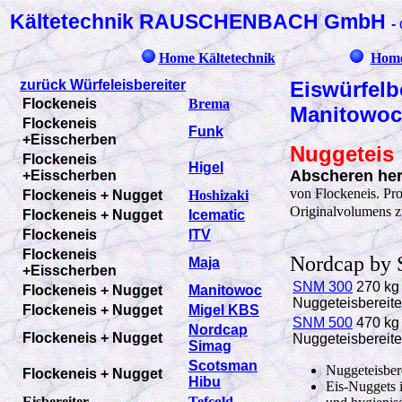
Kältetechnik RAUSCHENBACH GmbH
-
Home Kältetechnik
Home
zurück Würfeleisbereiter
Eiswürfelb
Flockeneis
Brema
Manitowoc 
Flockeneis
Funk
+Eisscherben
Nuggeteis
Flockeneis
Higel
Abscheren herg
+Eisscherben
von Flockeneis. Pro
Flockeneis + Nugget
Hoshizaki
Originalvolumens z
Flockeneis + Nugget
Icematic
Flockeneis
ITV
Flockeneis
Nordcap by 
Maja
+Eisscherben
SNM 300
270 kg
Flockeneis + Nugget
Manitowoc
Nuggeteisbereite
Flockeneis + Nugget
Migel KBS
SNM 500
470 kg
Nordcap
Flockeneis + Nugget
Nuggeteisbereite
Simag
Scotsman
Nuggeteisbere
Flockeneis + Nugget
Hibu
Eis-Nuggets i
Eisbereiter
Tefcold