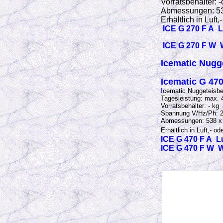
Vorratsbehälter:
Abmessungen: 53
Erhältlich in Luft
ICE G 270 F A 
ICE G 270 F W 
Icematic Nugg
Icematic G 470
I
cematic Nuggeteisber
Tagesleistung: max. 
Vorratsbehälter: - kg
Spannung V/Hz/Ph: 2
Abmessungen: 538 x
Erhältlich in Luft,- o
ICE G 470 F A L
ICE G 470 F W 