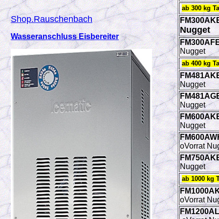
ab 300 kg T
Shop.Rauschenbach
FM300AKE
Nugget
Wasseranschluss Eisbereiter
FM300AF
Nugget
ab 400 kg T
FM481AK
Nugget
FM481AG
Nugget
FM600AK
Nugget
FM600AW
oVorrat Nu
FM750AK
Nugget
ab 1000 kg 
FM1000A
oVorrat Nu
FM1200A