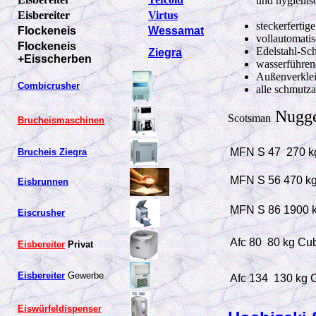
und hygienis
Eisbereiter
Virtus
steckerfertig
Flockeneis
Wessamat
vollautomati
Flockeneis
Edelstahl-Sc
Ziegr
a
+Eisscherben
wasserführen
Außenverklei
Combicrusher
alle schmutz
Nugget
Scotsman
Brucheismaschinen
MFN S 47
270 k
Brucheis Ziegra
MFN S 56 470 kg
Eisbrunnen
MFN S 86
1900 k
Eiscrusher
Afc 80 80 kg Cub
Eisbereiter
Privat
Eisbereiter
Gewerbe
Afc 134 130 kg C
Eiswürfeldispenser