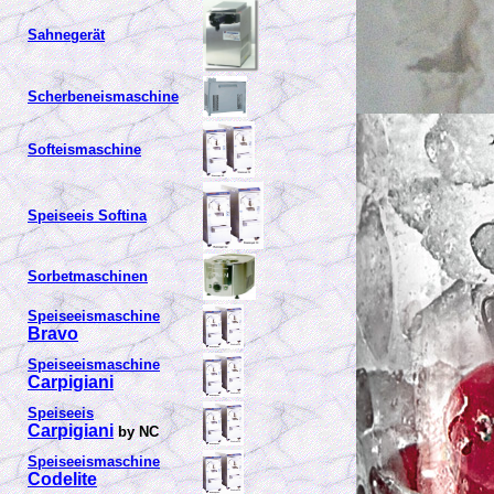
Sahnegerät
Scherbeneismaschine
Softeismaschine
Speiseeis Softina
Sorbetmaschinen
Speiseeismaschine
Bravo
Speiseeismaschine
Carpigiani
Speiseeis
Carpigiani
by NC
Speiseeismaschine
Codelite