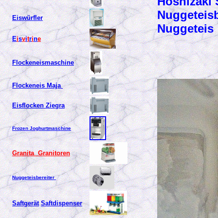
Hoshizaki 
Nuggeteisb
Eiswürfler
Nuggetei
E
i
s
v
i
t
r
i
n
e
Flockeneismaschine
Flockeneis Maja
Eisflocken Ziegra
Frozen Joghurtmaschine
Granita Granitoren
Nuggeteisbereiter
Saftgerät
Saftdispenser