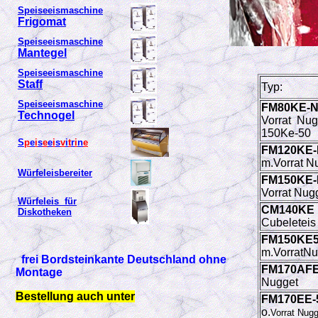
Speiseeismaschine
Frigomat
Speiseeismaschine
Mantegel
Speiseeismaschine
Staff
Typ:
Speiseeismaschine
FM80KE-
Technogel
Vorrat Nug
150Ke-50
S
p
e
i
s
e
e
i
s
v
i
t
r
i
n
e
FM120KE
m.Vorrat N
Würfeleisbereiter
FM150KE
Vorrat Nug
Würfeleis für
C
M140K
Diskotheken
Cubeleteis
FM150KE5
m.VorratNu
frei Bordsteinkante Deutschland ohne
FM170AFE
Montage
Nugget
Bestellung auch unter
FM170EE-
o.
Vorrat Nugg