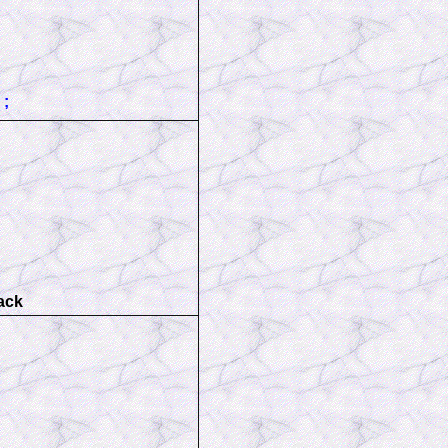
;
ack