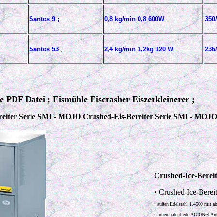
Santos 9 ;
0,8 kg/min 0,8 600W
350/
;
Santos 53
2
,4 kg/min 1,2kg 120 W
236/
;
e PDF Datei ; Eismühle Eiscrasher Eiszerkleinerer ;
reiter Serie SMI - MOJO
Crushed-Eis-Bereiter Serie SMI - MOJO
Crushed-Ice-Berei
• Crushed-Ice-Bereit
• außen Edelstahl 1.4509 mit a
• innen patentierte AGION® Ant