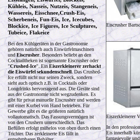
Kühleis, Nasseis, Nutzeis, Stangeneis,
Wassereis, Eisschnee,Crush-Eis,
Scherbeneis, Fun-Eis, Ice, Icecubes,
Eiscrusher Bartsc
Blockice, Ice Figures, Ice Sculptures,
Tubeice, Flakeice
Bei den Kühlgeräten in der Gastronomie
gehören natürlich auch Eiswürfelmaschinen
und
Eiscrusher
. Besonders beliebt an den
Cocktailtheken ist sogenannte Eiscrusher oder
"
Crushed-Ice
". Ein
Eiszerkleinerer zerhackt
die Eiswürfel sekundenschnell
. Das Crushed-
Ice erfüllt nicht nur seinen Zweck, sondern
sieht auch optisch z.B. in Cocktails oder
Longdrinks hervorragend aus. Die Geräte sind
aus der Gastronomie nicht wegzudenken. Es
gibt für privat manuelle Eiscrusher und werden
mit einer Kurbel von Hand betrieben. Für
Gewerbe gibt es die größeren natürlich
Eiszerkleinerer 
vollautomatisch. Das Fassungsvermögen ist
von den Crushern unterschiedlich. Das
In den professio
Befüllen erfolgt mühelos von oben durch einen
Eis innerhalb kür
Trichter. Das zerkleinerte Eis fällt in
fantasievolle un
entnehmbaren Behälter.