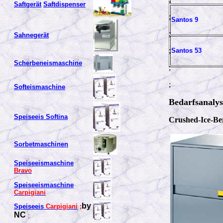
Saftgerät
Saftdispenser
;
Santos 9
;
Sahnegerät
;
Santos 53
Scherbeneismaschine
;
;
Softeismaschine
Bedarfsanalys
Speiseeis Softina
Crushed-Ice-Be
Sorbetmaschinen
Speiseeismaschine
Bravo
Speiseeismaschine
Carpigiani
by
Speiseeis
Carpigiani
;
NC
;