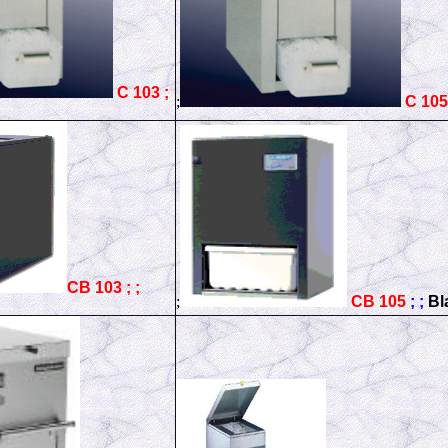
C 103 ;
;
C 105
CB 103 ;
;
;
CB 105
; ;
Bl