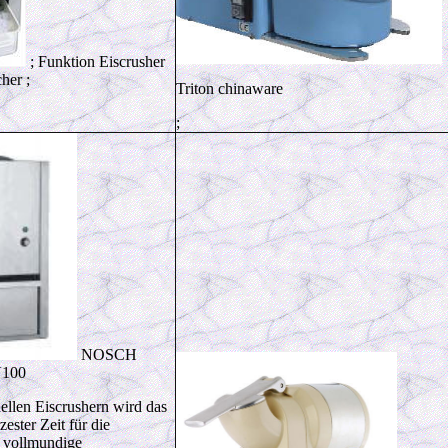
; Funktion Eiscrusher
her ;
Triton chinaware
;
NOSCH
V100
nellen Eiscrushern wird das
zester Zeit für die
d vollmundige