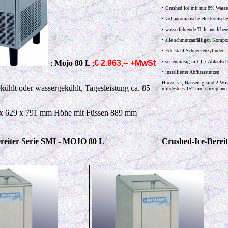
• Crushed Ice mit nur 8% Wasser
• vollautomatische elektronisch
• wasserführende Teile aus lebe
• alle schmutzanfälligen Kompon
• Edelstahl-Schneckenzylinder
;
Mojo 80 L
;
€ 2.963,-- +MwSt
• serienmäßig mit 1 x Ablaufsc
• installierter Abflussstutzen
Hinweis: ; Bauseitig sind 2 Wass
kühlt oder wassergekühlt, Tagesleistung ca. 85
mindestens 152 mm einzuplane
x 629 x 791 mm Höhe mit Füssen 889 mm
reiter Serie SMI - MOJO 80 L
Crushed-Ice-Berei