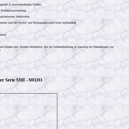
gehalt in unterschiedlichen Größen
e Produktionssteuerung
nsmittelechten Werkstoffen
enten sind für Service- und Reinigungszwecke leicht ausbaufähig
hlauch
er-Zuläufe und -Abläufe erforderlich. Bei der Geräteaufstellung ist bauseitig ein Wandabstand von
n
ter Serie SMI - MOJO