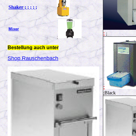
Shaker ; ; ; ; ;
Mixer
;
;
;
Bestellung auch unter
Shop.Rauschenbach
;
;Black