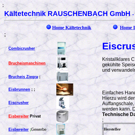
;
Kältetechnik RAUSCHENBACH GmbH
-
Home Kältetechnik
Home I
;
Eiscrus
Combicrusher
Kristallklares 
Brucheismaschinen
gekühlte Speise
und verwandeln 
Brucheis Ziegra
;
Eisbrunnen
; ;
Einfaches Handl
Hierzu wird der
Eiscrusher
Auffangschale,
werden kann. Da
Technische Date
Eisbereiter
Privat
;
;
Hersteller
Eisbereiter
;
Gewerbe