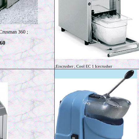
Crusman 360 ;
60
;Eiscrusher ; Cool EC 1 Icecrusher