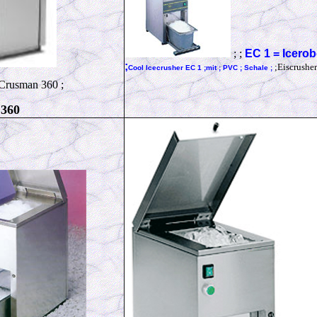
; ;
EC 1 = Icerob
;
;Eiscrusher
Cool Icecrusher
EC 1 ;mit ; PVC ; Schale ;
Crusman 360 ;
 360