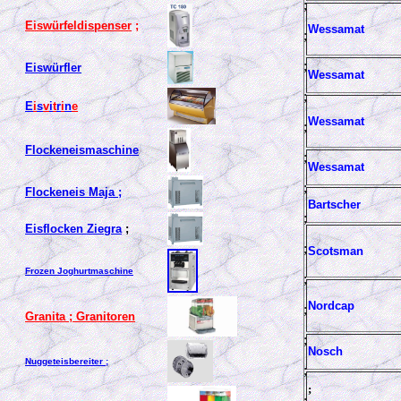
;
Eiswürfeldispenser
;
Wessamat
;
;
Eiswürfler
Wessamat
;
E
i
s
v
i
t
r
i
n
e
Wessamat
;
Flockeneismaschine
;
Wessamat
;
Flockeneis Maja ;
Bartscher
;
Eisflocken Ziegra
;
;
Scotsman
Frozen Joghurtmaschine
;
Nordcap
;
Granita ; Granitoren
;
Nosch
Nuggeteisbereiter ;
;
;
;