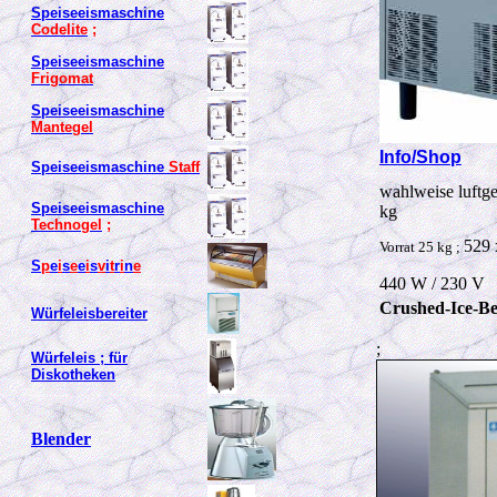
Speiseeismaschine
Codelite
;
Speiseeismaschine
Frigomat
Speiseeismaschine
Mantegel
Info/Shop
Speiseeismaschine
Staff
wahlweise luftge
Speiseeismaschine
kg
Technogel
;
529 
Vorrat 25 kg ;
S
p
e
i
s
e
e
i
s
v
i
t
r
i
n
e
440 W / 230 V
Crushed-Ice-Be
Würfeleisbereiter
;
Würfeleis ; für
Diskotheken
Blender