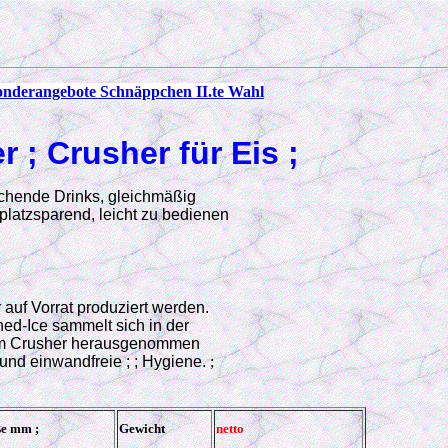
onderangebote Schnäppchen II.te Wahl
 ; Crusher für Eis ;
ischende Drinks, gleichmäßig
platzsparend, leicht zu bedienen
auf Vorrat produziert werden.
hed-Ice sammelt sich in der
dem Crusher herausgenommen
und einwandfreie ; ; Hygiene.
;
e mm ;
Gewicht
netto