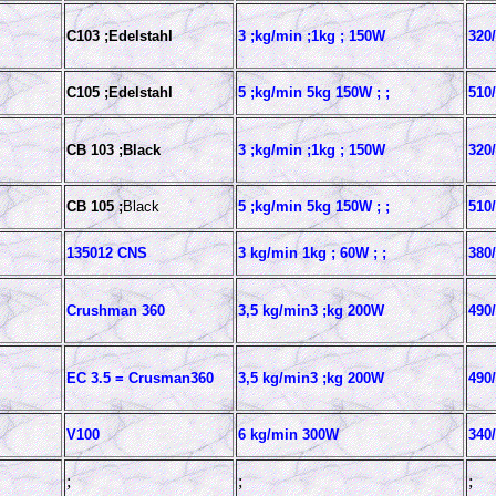
C103 ;Edelstahl
3 ;kg/min ;1kg ; 150W
320/
C105 ;Edelstahl
5 ;kg/min 5kg 150W ; ;
510/
CB 103 ;Black
3 ;kg/min ;1kg ; 150W
320/
CB 105 ;
Black
5 ;kg/min 5kg 150W ; ;
510/
135012 CNS
3 kg/min 1kg ; 60W ; ;
380/
Crushman 360
3,5 kg/min3 ;kg 200W
490/
EC 3.5 = Crusman360
3,5 kg/min3 ;kg 200W
490/
V100
6 kg/min 300W
340/
;
;
;