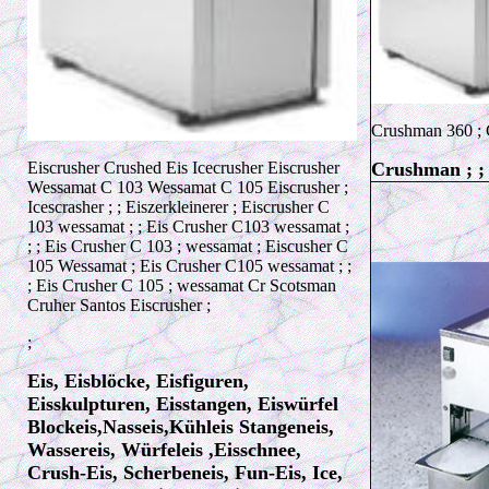
Crushman 360 ; 
Eiscrusher Crushed Eis Icecrusher Eiscrusher
Crushman ; ;
Wessamat C 103 Wessamat C 105 Eiscrusher ;
Icescrasher ; ; Eiszerkleinerer ; Eiscrusher C
103 wessamat ; ; Eis Crusher C103 wessamat ;
; ; Eis Crusher C 103 ; wessamat ; Eiscusher C
105 Wessamat ; Eis Crusher C105 wessamat ; ;
; Eis Crusher C 105 ; wessamat Cr Scotsman
Cruher Santos Eiscrusher ;
;
Eis, Eisblöcke, Eisfiguren,
Eisskulpturen, Eisstangen, Eiswürfel
Blockeis,Nasseis,Kühleis Stangeneis,
Wassereis, Würfeleis ,Eisschnee,
Crush-Eis, Scherbeneis, Fun-Eis, Ice,