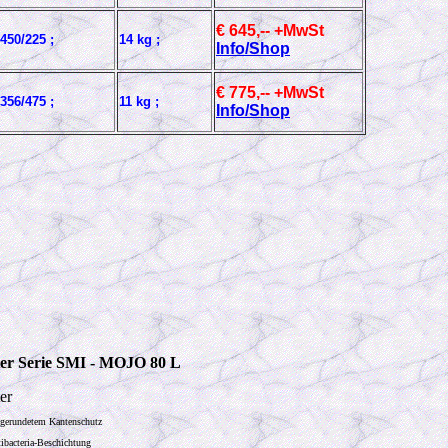
€ 645,-- +MwSt
450/225 ;
14 kg ;
Info/Shop
€ 775,-- +MwSt
356/475 ;
11 kg ;
Info/Shop
ter Serie SMI - MOJO 80 L
er
bgerundetem Kantenschutz
ibacteria-Beschichtung