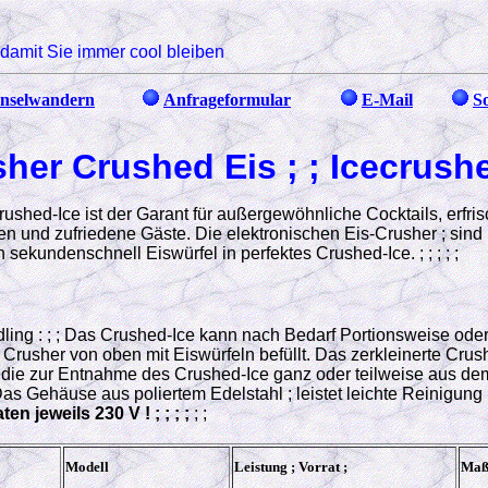
damit Sie immer cool bleiben
nselwandern
Anfrageformular
E-Mail
S
her Crushed Eis ; ; Icecrusher
Crushed-Ice ist der Garant für außergewöhnliche Cocktails, erfr
n und zufriedene Gäste. Die elektronischen Eis-Crusher ; sind 
sekundenschnell Eiswürfel in perfektes Crushed-Ice. ; ; ; ; ;
ing : ; ; Das Crushed-Ice kann nach Bedarf Portionsweise oder 
 Crusher von oben mit Eiswürfeln befüllt. Das zerkleinerte Crus
 die zur Entnahme des Crushed-Ice ganz oder teilweise aus 
s Gehäuse aus poliertem Edelstahl ; leistet leichte Reinigung 
n jeweils 230 V ! ; ; ; ;
; ;
Modell
Leistung ; Vorrat ;
Maß