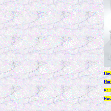
Huc
Huc
Kält
Huc