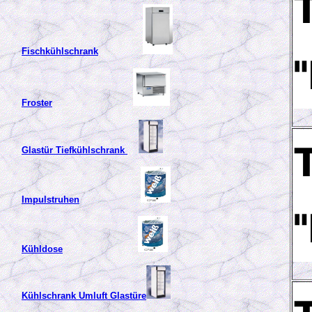
Fischkühlschrank
Froster
Glastür Tiefkühlschrank
Impulstruhen
Kühldose
Kühlschrank Umluft Glastüre