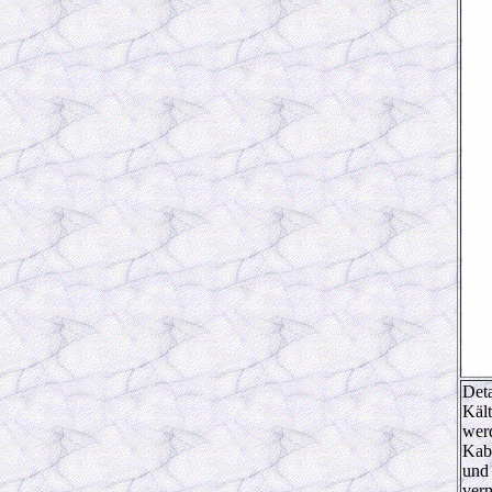
Deta
Kält
werd
Kab
und 
verm