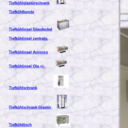
Tiefkühlglastürschrank
Tiefkühlkombi
Tiefkühlinsel Glasdeckel
Tiefkühlinsel zentralg.
Tiefkühlinsel Auronzo
Tiefkühlinsel Ola +/-
Tiefkühlschrank
Tiefkühlschrank Glastür
Tiefkühltisch