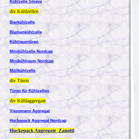
Kühlzelle Smeva
div Kühlzellen
Bierkühlzelle
Blumenkühlzelle
Kühlraumtüren
Minikühlzelle Nordcap
Minikühlraum Nordcap
Müllkühlzelle
div Türen
Türen für Kühlzellen
div
Kühlaggregate
Viessmann Aggregat
Huckepack Aggregat Nordcap
Huckepack Aggregate Zanotti