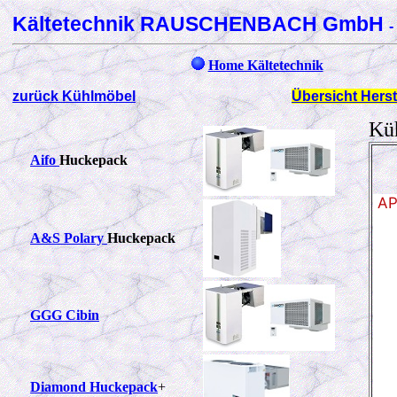
Kältetechnik RAUSCHENBACH GmbH
-
Home Kältetechnik
zurück Kühlmöbel
Übersicht Herst
Kü
Aifo
Huckepack
AP5
A&S Polary
Huckepack
GGG Cibin
Diamond Huckepack
+