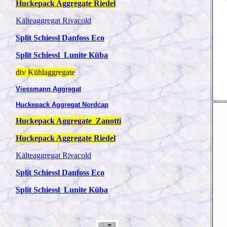
Huckepack Aggregate Riedel
Kälteaggregat Rivacold
Split Schiessl Danfoss Eco
Split Schiessl Lunite Küba
div
Kühlaggregate
Viessmann Aggregat
Huckepack Aggregat Nordcap
Huckepack Aggregate Zanotti
Huckepack Aggregate Riedel
Kälteaggregat Rivacold
Split Schiessl Danfoss Eco
Split Schiessl Lunite Küba