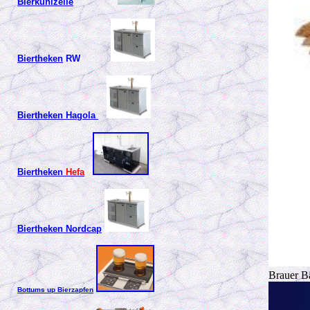
Bierkühlzelle
Biertheken
RW
Biertheken
Hagola
Biertheken
Hefa
Biertheken Nordcap
Brauer B
Bottums up Bierzapfen