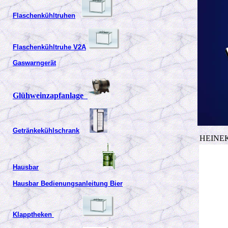
Flaschenkühltruhen
Flaschenkühltruhe V2A
Gaswarngerät
Glühweinzapfanlage
Getränkekühlschrank
HEINEKE
Hausbar
Hausbar Bedienungsanleitung Bier
Klapptheken