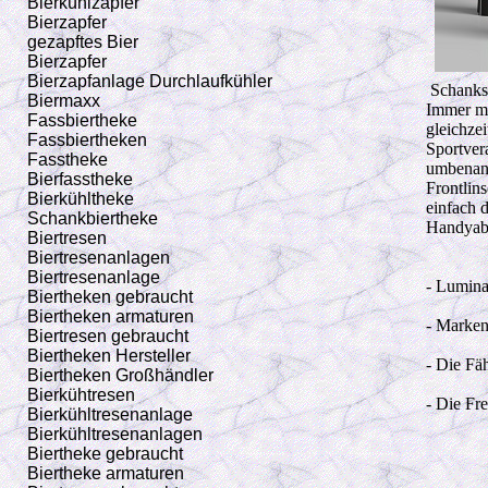
Bierkühlzapfer
Bierzapfer
gezapftes Bier
Bierzapfer
Bierzapfanlage Durchlaufkühler
Schanks
Biermaxx
Immer me
Fassbiertheke
gleichze
Fassbiertheken
Sportvera
Fasstheke
umbenann
Bierfasstheke
Frontlin
Bierkühltheke
einfach d
Schankbiertheke
Handyab
Biertresen
Biertresenanlagen
Biertresenanlage
- Lumina
Biertheken gebraucht
Biertheken armaturen
- Marken
Biertresen gebraucht
Biertheken Hersteller
- Die Fä
Biertheken Großhändler
Bierkühtresen
- Die Fr
Bierkühltresenanlage
Bierkühltresenanlagen
Biertheke gebraucht
Biertheke armaturen