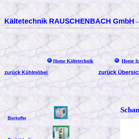
Kältetechnik RAUSCHENBACH GmbH
-
Home Kältetechnik
Home I
zurück Übersic
zurück Kühlmöbel
Schan
Bierkoffer