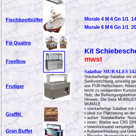
Murale 4 M 4 Gn 1/1 
Fischbootbüffet
Murale 6 M 6 Gn 1/1 2
Fiji Quattro
Kit Schiebesch
mwst
Freeflow
Salatbar MURALES 14
Steckerfertige Salatbar mit s
Senkvorrichtung, einseitig g
aus PUR-Hartschaum; Ablass
Frutiger
leicht zu reinigendem Kunst
Holz; die Befestigungsbohrun
Hinweis: Die Serie MURALES l
MURALE
• steckerfertige Salatbar mit
• ideal zur Platzierung an de
Graffiti
• außen: Standardfarbe: Nus
• innen: Wanne aus CNS DIN
• Innenrückwand verspiegelt
Gran Buffet
• Außenverkleidung und Unt
• Plexiglas-Hustenschutz stu