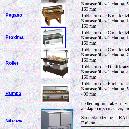
Kunststoffbeschichtung, 
160 mm
Pegaso
Tablettrutsche B mit kratzf
Kunststoffbeschichtung, 
160 mm
Tablettrutsche C mit kratzf
Proxima
Kunststoffbeschichtung, 
160 mm
Tablettrutsche C mit kratzf
Kunststoffbeschichtung, 
160 mm
Roller
Tablettrutsche D mit kratz
Kunststoffbeschichtung, 
160 mm
Tablettrutsche E mit kratzf
Kunststoffbeschichtung, 
Rumba
400 mm
Halterung um Tablettruts
abklappbar zu machen, pr
Sonderlackierung in RAL
Saladette
Farbton