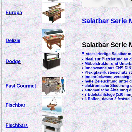
Europa
Salatbar Serie
Delizie
Salatbar Seri
•
steckerfertige Salatbar m
• ideal zur Platzierung an 
Dodge
• Möbelstruktur und Unter
• Innenwanne aus CNS DIN 
• Plexiglas-Hustenschutz s
• Innenrückwand verspiegel
• helle Beleuchtung unter 
Fast Gourmet
• elektronische Steuerung 
• automatische Abtauung 
• 7 Edelstahlstege (530 mm
• 4 Rollen, davon 2 feststel
Fischbar
Fischbar
s