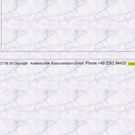
Phone +49 2261 94410
17.06.26 Copyright Kaeltetechnik Rauschenbach GmbH
Imp