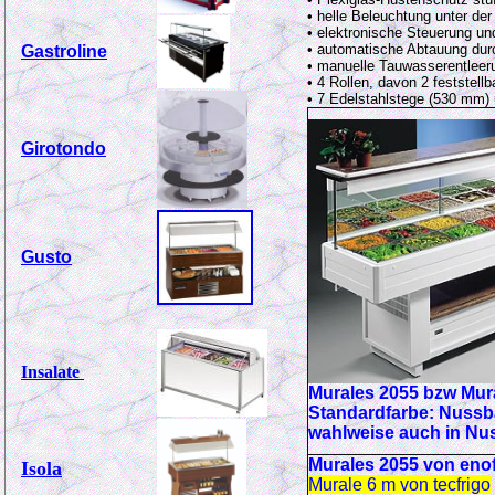
• helle Beleuchtung unter der
• elektronische Steuerung un
• automatische Abtauung du
Gastroline
• manuelle Tauwasserentleer
• 4 Rollen, davon 2 feststellb
• 7 Edelstahlstege (530 mm)
Girotondo
Gusto
Insalate
Murales 2055 bzw Mur
Standardfarbe: Nussb
wahlweise auch in Nus
Murales 2055 von eno
Isola
Murale 6 m von tecfrigo