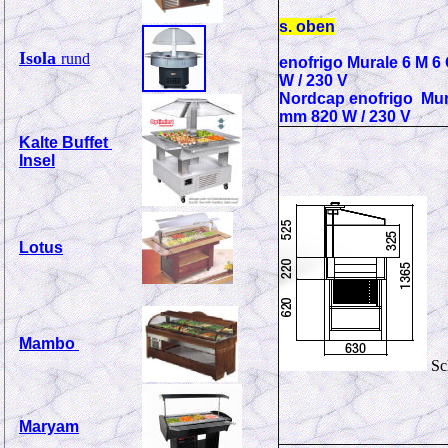
s. oben
Isola
rund
enofrigo Murale 6 M 6
W / 230 V
Nordcap enofrigo Mura
mm 820 W / 230 V
K
alte Buffet
Insel
Lotus
Mambo
Sch
Maryam