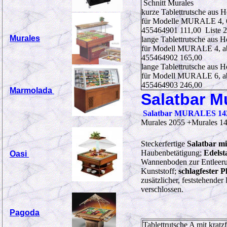
Schnitt Murales
kurze Tablettrutsche aus H
für Modelle MURALE 4, 6
455464901 111,00 Liste 
Murales
lange Tablettrutsche aus H
für Modell MURALE 4, ab
455464902 165,00
lange Tablettrutsche aus H
für Modell MURALE 6, ab
455464903 246,00
Marmolada
Salatbar M
Salatbar MURALES 14
Murales 2055 +Murales 14
Steckerfertige
Salatbar mi
Haubenbetätigung;
Edels
Oasi
Wannenboden zur Entleerun
Kunststoff;
schlagfester 
zusätzlicher, feststehender
verschlossen.
Pagoda
Tablettrutsche A mit kratz