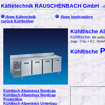
Kältetechnik RAUSCHENBACH GmbH
-
d
Home Kältetechnik
Home Inselwandern
zurück Kühlmöbel
Kühltische A
Kühltische:
Mit seitl
Züge. -2 bis + 8 C Umlu
P
Kühltische
Kühltisch Alpeninox Nordcap
Kühltisch Alpeninox Nordcap
Projectline
Kühltisch Alpeninox Unterbau