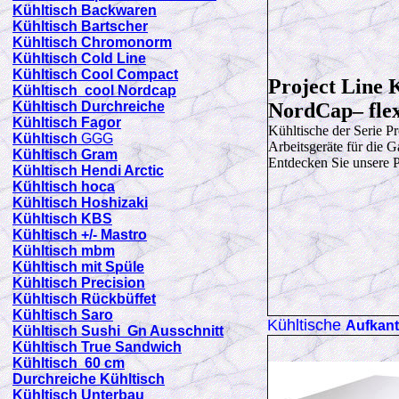
Kühltisch Backwaren
Kühltisch Bartscher
Kühltisch Chromonorm
Kühltisch Cold Line
Kühltisch Cool Compact
Project Line 
Kühltisch cool Nordcap
Kühltisch Durchreiche
NordCap– flex
Kühltisch Fagor
Kühltische der Serie Pr
Kühltisch
GGG
Arbeitsgeräte für die 
Kühltisch Gram
Entdecken Sie unsere P
Kühltisch Hendi Arctic
Kühltisch hoca
Kühltisch Hoshizaki
Kühltisch KBS
Kühltisch +/- Mastro
Kühltisch mbm
Kühltisch mit Spüle
Kühltisch Precision
Kühltisch Rückbüffet
Kühltisch Saro
Kühltische
Aufkan
Kühltisch Sushi Gn Ausschnitt
Kühltisch True Sandwich
Kühltisch 60 cm
Durchreiche Kühltisch
Kühltisch Unterbau