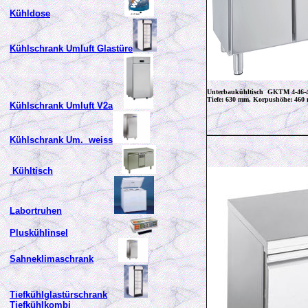
Kühldose
Kühlschrank Umluft Glastüre
Unterbaukühltisch GKTM 4-46
Tiefe: 630 mm, Korpushöhe: 46
Kühlschrank Umluft V2a
Kühlschrank Um. weiss
Kühltisch
Labortruhen
Pluskühlinsel
Sahneklimaschrank
Tiefkühlglastürschrank
Tiefkühlkombi