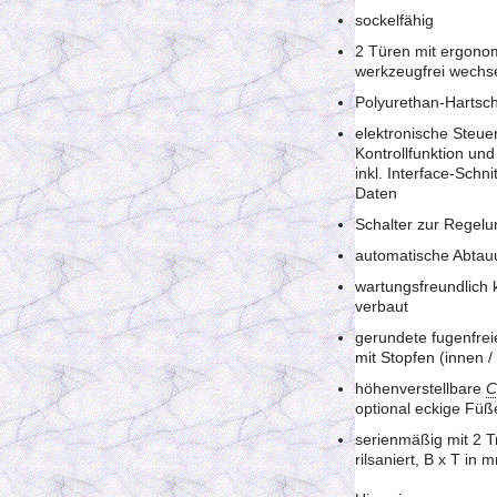
sockelfähig
2 Türen mit ergonom
werkzeugfrei wechs
Polyurethan-Hartsc
elektronische Steue
Kontrollfunktion und
inkl. Interface-Sch
Daten
Schalter zur Regelun
automatische Abtau
wartungsfreundlich 
verbaut
gerundete fugenfre
mit Stopfen (innen 
höhenverstellbare
C
optional eckige Füß
serienmäßig mit 2 T
rilsaniert, B x T in