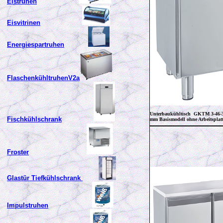
Eistruhen
Eisvitrinen
Energiespartruhen
FlaschenkühltruhenV2a
Unterbaukühltisch GKTM 3-46
Fischkühlschrank
mm
Basismodell ohne Arbeitsplat
Froster
Glastür Tiefkühlschrank
Impulstruhen