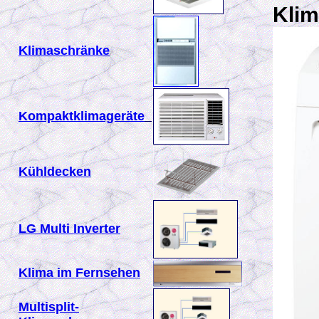
Kli
Klimaschränke
Kompaktklimageräte
Kühldecken
LG Multi Inverter
Klima im Fernsehen
Multisplit-