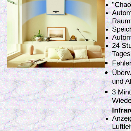
"Chao
Autom
Raumt
Speic
Autom
24 St
Tages
Fehle
Überw
und A
3 Min
Wiede
Infra
Anzeig
Luftle