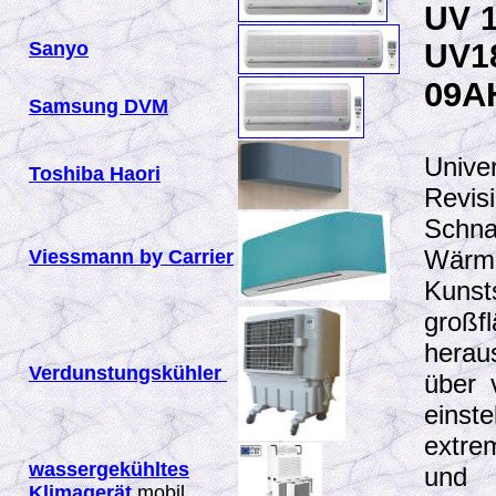
UV 
Sanyo
UV18
09A
Samsung DVM
Unive
Toshiba Haori
Revisi
Schn
Wärme
Viessmann by Carrier
Kunst
groß
heraus
Verdunstungskühler
über 
einste
extre
wassergekühltes
und 
Klimagerät
mobil