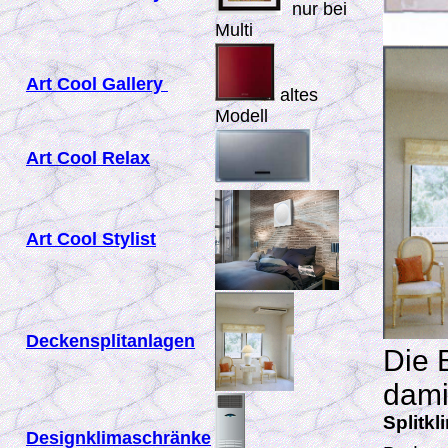
nur bei
Multi
Art Cool Gallery
altes
Modell
Art Cool Relax
Art Cool Stylist
Deckensplitanlagen
Die 
dami
Splitk
Designklimaschränke