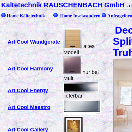
Kältetechnik RAUSCHENBACH GmbH
-
d
Home Kältetechnik
Home Inselwandern
Anfragefor
Dec
Spl
Art Cool Wandgeräte
altes
Tru
Modell
Art Cool Harmony
nur bei
Multi
Art Cool Energy
lieferbar
Art Cool Maestro
Art Cool Gallery