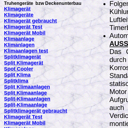
Folge
Truhengeräte bzw Deckenunterbau
K
limagerät
Kühlun
K
limageräte
Luftle
K
limagerät gebraucht
Timerb
K
limagerät Test
K
limagerät Mobil
Automa
K
limaanlage
AUS
K
limanlagen
Das G
K
limaanlagen test
Splitklimagerät
durch 
Split Klimagerät
Korro
Spot Cooler
Stand
Split Klima
Splitklima
stati
Split Klimaanlagen
Motor
Split Klimaanlage
Aufgr
Split-Klimaanlagen
Split-Klimaanlage
auch 
Splitklimagerät gebraucht
Verdi
K
limagerät Test
monti
K
limagerät Mobil