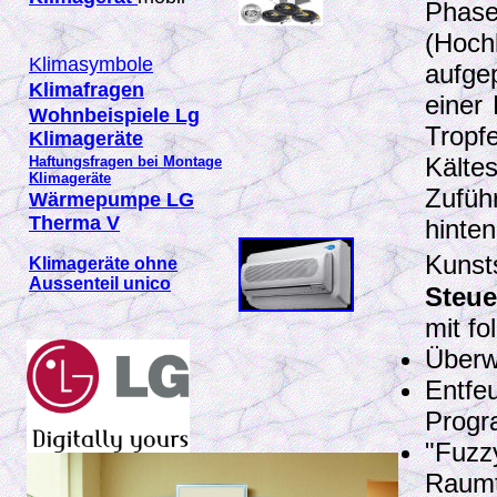
Pha
(Hoch
Klimasymbole
aufge
Klimafragen
einer
Wohnbeispiele Lg
Tropf
Klimageräte
Kälte
Haftungsfragen bei Montage
Klimageräte
Zufüh
Wärmepumpe LG
Therma V
hinte
Kunst
Klimageräte ohne
Aussenteil unico
Steu
mit f
Überw
Entfeu
Prog
"Fuzz
Raumt