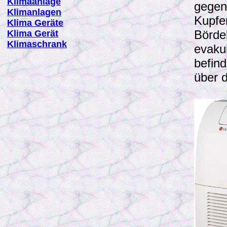
K
limaanlage
gegen
K
limanlagen
Kupfe
K
lima Geräte
Börde
K
lima Gerät
Klimaschrank
evaku
befind
über 