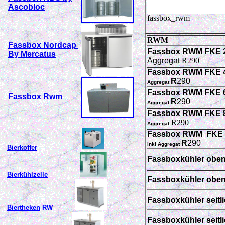
Ascobloc
fassbox_rwm
RWM
Fassbox Nordcap
Fassbox RWM FKE 2
By Mercatus
Aggregat
R290
Fassbox RWM FKE 4
R
290
Aggregat
Fassbox RWM FKE 6
Fassbox Rwm
R
290
Aggregat
Fassbox RWM FKE 8
R290
Aggregat
Fassbox RWM FKE 1
R
290
inkl Aggregat
Bierkoffer
Fassboxkühler ob
Bierkühlzelle
Fassboxkühler ob
Fassboxkühler sei
Biertheken
RW
Fassboxkühler sei