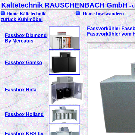
Kältetechnik RAUSCHENBACH GmbH
-
d
Home Kältetechnik
Home Inselwandern
zurück Kühlmöbel
Fassvorkühler Fass
Fassvorkühler vom 
Fassbox Diamond
By Mercatus
Fassbox Gamko
Fassbox Hefa
Fassbox Holland
Fassbox KBS by