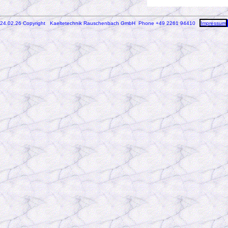
24.02.26 Copyright Kaeltetechnik Rauschenbach GmbH
Phone +49 2261 94410
Impressum