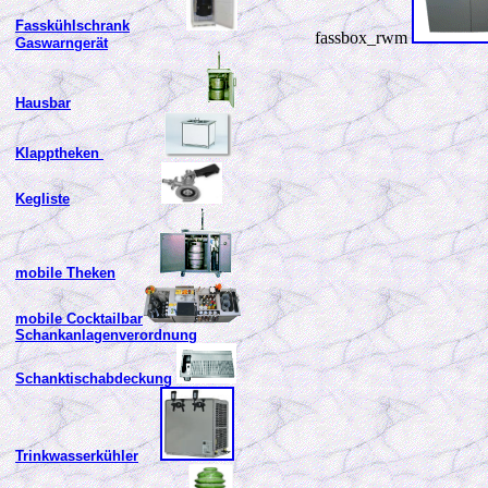
Fasskühlschrank
fassbox_rwm
Gaswarngerät
Hausbar
Klapptheken
Kegliste
mobile Theken
mobile Cocktailbar
Schankanlagenverordnung
Schanktischabdeckung
Trinkwasserkühler