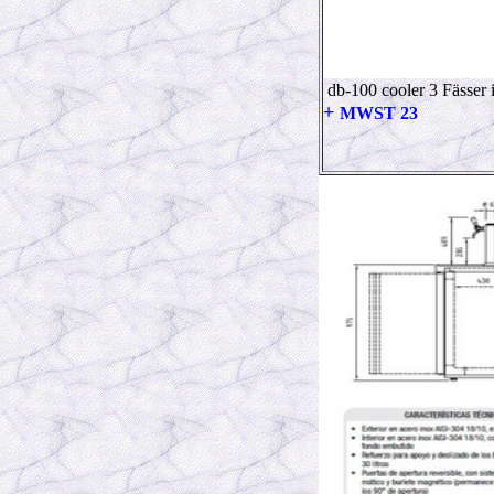
db-100 cooler 3 Fässer 
+
MWST 23