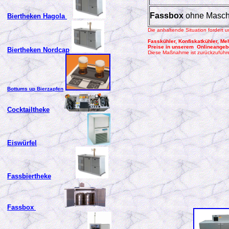
Fassbox
ohne Masch
Biertheken
Hagola
Die anhaltende Situation fordert 
Fasskühler, Konfiskatkühler, M
Preise in unserem Onlineangebo
Biertheken Nordcap
Diese Maßnahme ist zurückzuführe
Bottums up Bierzapfen
Cocktailtheke
Eiswürfel
Fassbiertheke
Fassbox