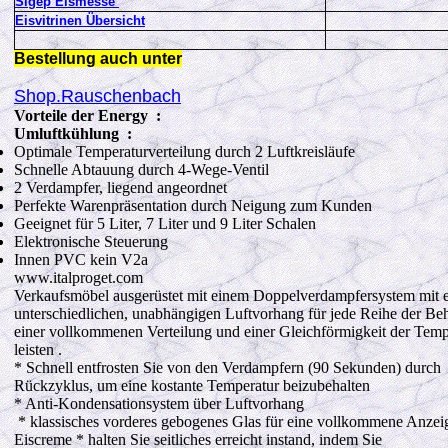
Sigep Eismesse
Eisvitrinen Übersicht
Bestellung auch unter
Shop.Rauschenbach
Vorteile der Energy :
Umluftkühlung :
Optimale Temperaturverteilung durch 2 Luftkreisläufe
Schnelle Abtauung durch 4-Wege-Ventil
2 Verdampfer, liegend angeordnet
Perfekte Warenpräsentation durch Neigung zum Kunden
Geeignet für 5 Liter, 7 Liter und 9 Liter Schalen
Elektronische Steuerung
Innen PVC kein V2a
www.italproget.com
Verkaufsmöbel ausgerüstet mit einem Doppelverdampfersystem mit 
unterschiedlichen, unabhängigen Luftvorhang für jede Reihe der Behä
einer vollkommenen Verteilung und einer Gleichförmigkeit der Tem
leisten .
* Schnell entfrosten Sie von den Verdampfern (90 Sekunden) durch
Rückzyklus, um eine kostante Temperatur beizubehalten
* Anti-Kondensationsystem über Luftvorhang
* klassisches vorderes gebogenes Glas für eine vollkommene Anzei
Eiscreme * halten Sie seitliches erreicht instand, indem Sie