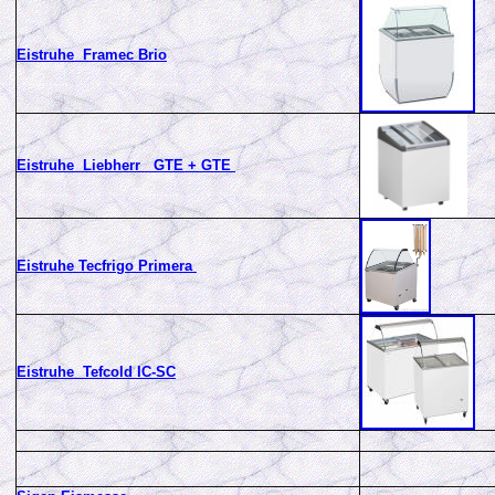
Eistruhe Framec Brio
Eistruhe Liebherr GTE + GTE
Eistruhe Tecfrigo Primera
Eistruhe Tefcold IC-SC