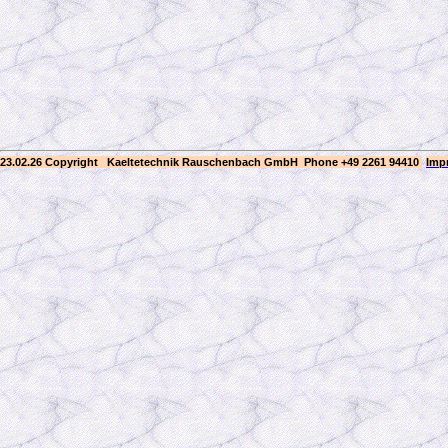
23.02.26 Copyright Kaeltetechnik Rauschenbach GmbH
Phone +49 2261 94410
Imp