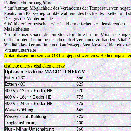
Rollennachtvorhang öffnen
* auf Antrag: Möglichkeit des Veränderns der Temperatur von nega
Positiv, um Patisserieprodukte während des hoch entwickelten und st
Designs der Wintermonate
* Wahl der hermetischen oder halbhermetischen kondensierenden
Maßeinheiten
* für die anzuzeigen, die ein Stück forniture für ihre Voraussetzunge
und darunter Technologie suchen; drei Versionen vorhanden: Vitalitä
Vitalitätklassiker und in einen kaufen-gepaßten Kostenzähler einzus
Vitalitätunterseite
Ab
tauphasen müssen vor ORT angepasst werden s. Bedienungsanle
eistheke energy eistheken energy
Optionen Eisvitrine MAGIC / ENERGY
Extern 230
366
Extern 400
625
400 V / 12 er / E oder HE
570
400 V / 18er / E oder HE
775
400 V / 24 er / E oder HE
775
Wasserkühlung
645
Wasser / Luft Kühlung
725
Tropicausführung
400
Plus - Minus Umschaltung
860