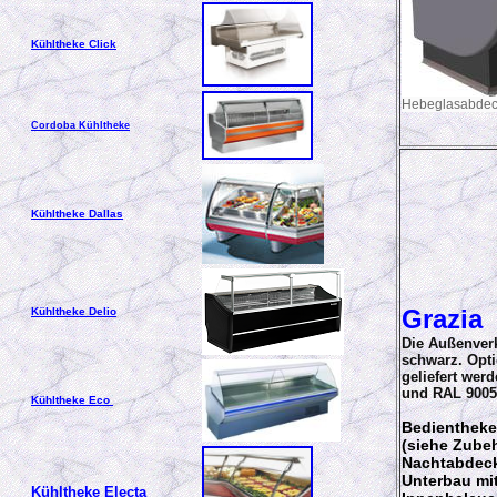
Kühltheke Click
Hebeglasabdeck
Cordoba
Kühltheke
Kühltheke Dallas
Grazia
Kühltheke Delio
Die Außenverk
schwarz. Opti
geliefert wer
und RAL 9005
Kühltheke Eco
Bedientheke
(siehe Zube
Nachtabdeck
Unterbau mi
Kühltheke Electa