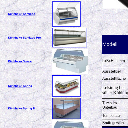
Kühltheke Santiago
Kühltheke Santiago Pro
Modell
LxBxH in mm
Kühltheke Space
Ausstelltief
Ausstellfläche
Kühltheke Spring
Leistung bei
stiller Kühlun
Türen im
Unterbau
Kühltheke Spring B
Temperatur
Bruttogewicht