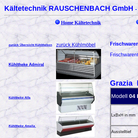
Kältetechnik RAUSCHENBACH GmbH
-
Home Kältetechnik
Frischware
zurück Kühlmöbel
zurück Übersicht Kühltheken
Frischwaren
Kühltheke Admiral
Grazia 
Modell
04 
Kühltheke Alfa
LxBxH in mm
Kühltheke Amalia
Ausstelltief