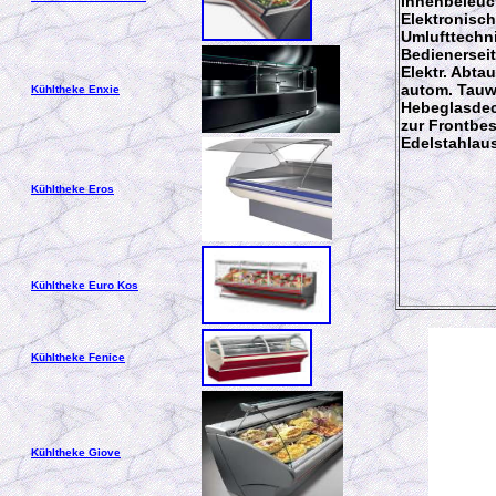
Innenbeleu
Elektronisch
Umlufttechn
Bedienerseit
Elektr. Abt
autom. Tau
Kühltheke Enxie
Hebeglasdec
zur Frontbe
Edelstahlau
Kühltheke Eros
Kühltheke Euro Kos
Kühltheke Fenice
Kühltheke Giove