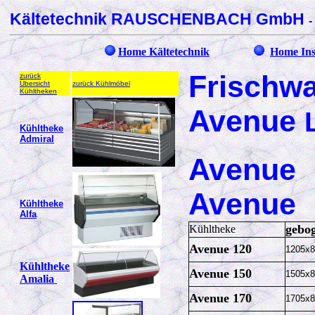
Kältetechnik RAUSCHENBACH GmbH
-
Home Kältetechnik
Home In
Frischw
zurück
Übersicht
zurück Kühlmöbel
Kühltheken
Avenue
Kühltheke
Admiral
Avenue
Avenue 
Kühltheke
Alfa
gebo
Kühltheke
Avenue 120
1205x
Kühltheke
Avenue 150
1505x
Amalia
Avenue 170
1705x