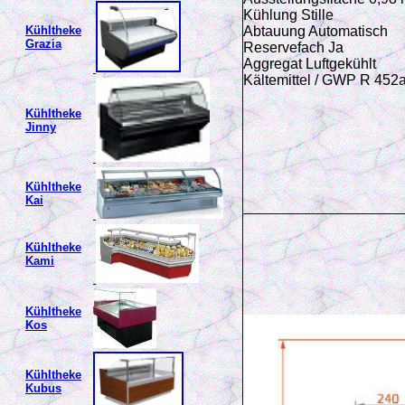
Kühlung Stille
Abtauung Automatisch
Kühltheke
Grazia
Reservefach Ja
Aggregat Luftgekühlt
Kältemittel / GWP R 45
Kühltheke
Jinny
Kühltheke
Kai
Kühltheke
Kami
Kühltheke
Kos
Kühltheke
Kubus