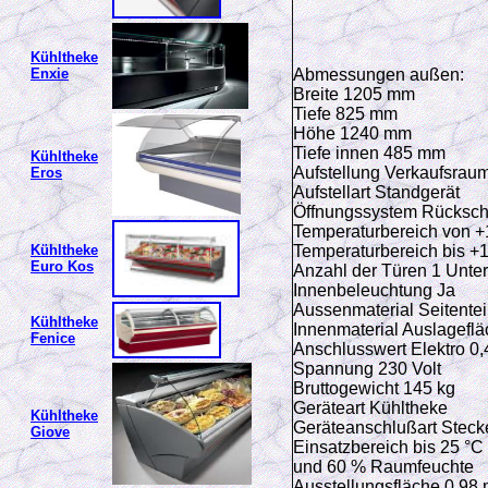
Kühltheke
Abmessungen außen:
Enxie
Breite 1205 mm
Tiefe 825 mm
Höhe 1240 mm
Tiefe innen 485 mm
Kühltheke
Aufstellung Verkaufsrau
Eros
Aufstellart Standgerät
Öffnungssystem Rücksch
Temperaturbereich von +
Temperaturbereich bis +
Kühltheke
Euro Kos
Anzahl der Türen 1 Unte
Innenbeleuchtung Ja
Aussenmaterial Seitentei
Kühltheke
Innenmaterial Auslagefl
Fenice
Anschlusswert Elektro 0
Spannung 230 Volt
Bruttogewicht 145 kg
Geräteart Kühltheke
Kühltheke
Geräteanschlußart Stecke
Giove
Einsatzbereich bis 25 °
und 60 % Raumfeuchte
Ausstellungsfläche 0,98 