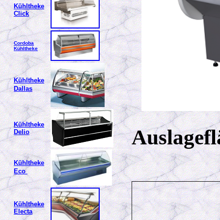
Kühltheke
Click
Cordoba
Kühltheke
Kühltheke
Dallas
Kühltheke
Auslagefl
Delio
Kühltheke
Eco
Kühltheke
Electa