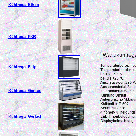
Kühlregal Ethos
Kühlregal FKR
Wandkühlrega
Temperaturbereich v
Kühlregal Filip
Temperaturbereich bi
und RF 60 %
bei UT +25 °C
Anschlusswert 230 Vo
Aussenmaterial Seiten
Kühlregal Genius
Innenmaterial Stahlb
Kühlung Umluft
Automatische Abtauu
Kältemittel R 507
Serienzubehör
4 höhen- u. neigungsv
Kühlregal Gerlach
LED Innenbeleuchtu
Displaybeleuchtung