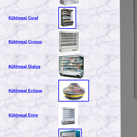
Kühlregal Coral
Kühlregal Cronus
Kühlregal Dialog
Kühlregal Eclipse
Kühlregal Enny