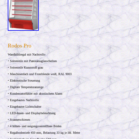
Rodos Pro
Wandkühlregal mit Nachtrollo
• Seitenteile mit Panoramaglasscheiben
• Seitenteile Kunststoff grau
• Maschinenfach und Frontblende weiß, RAL 9003
• Elektronische Steuerung
• Digitale Temperaturanzeige
• Kondensatorfühler mit akustischem Alarm
• Eingebautes Nachtrollo
• Eingebauter Lichtschalter
• LED-Innen- und Displaybeleuchtung
• Scannerschienen
• 4 höhen- und neigungsverstellbare Böden
• Regalbodentiefe 450 mm, Belastung 33 kg je lfd. Meter