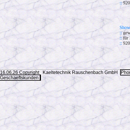
::
920
Show
::
gew
::
für
::
920
16.06.26 Copyright Kaeltetechnik Rauschenbach GmbH
Pho
Geschaeftskunden