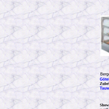
Berg
Göt
Zube
Tauw
Showc