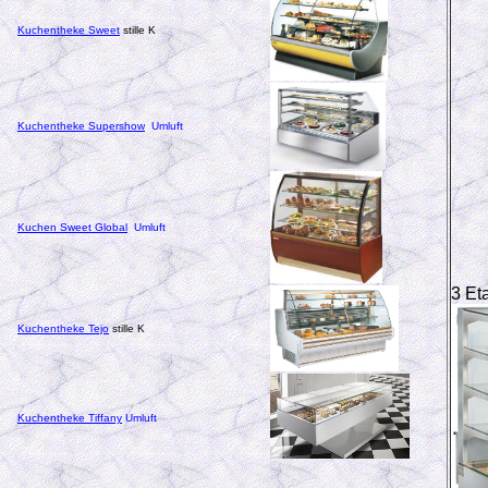
Kuchentheke Sweet
stille K
Kuchentheke Supershow
Umluft
Kuchen Sweet Global
Umluft
3 Et
Kuchentheke Tejo
stille K
Kuchentheke Tiffany
Umluft