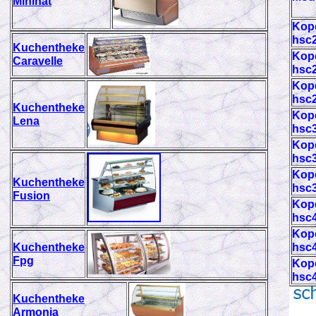
Mininat
Kop
hsc
Kuchentheke
Kop
Caravelle
hsc
Kop
hsc
Kuchentheke
Kop
Lena
hsc3
Kop
hsc
Kop
Kuchentheke
hsc
Fusion
Kop
hsc
Kop
Kuchentheke
hsc
Fpg
Kop
hsc
Kuchentheke
Armonia