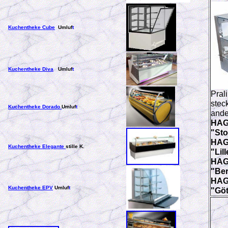
Kuchentheke Cube
Umluf
t
Kuchentheke Diva
Umluf
t
Pral
stec
Kuchentheke Dorado
Umluf
t
and
HAG
"St
HAG
Kuchentheke Elegante
stille K.
"Li
HAG
"Be
HAG
Kuchentheke EPV
Umluf
t
"Gö