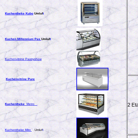
Kuchentheke Kubo
Umluf
t
Kuchen
Millennium Pas
Umluf
t
Kuchenvitrine Pastryshow
Kuchenvitrine Pure
2 Et
Kuchentheke
Metro
Kuchentheke Mito
Umluf
t