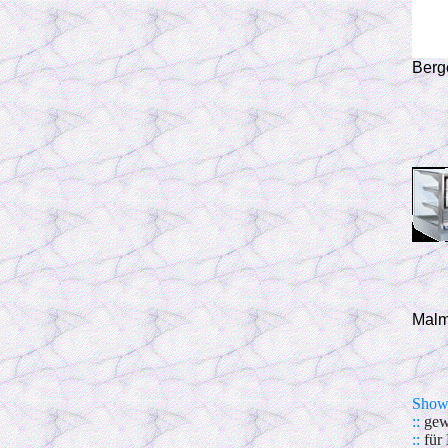
Berg
Malm
Show
::
gew
::
für