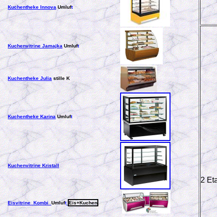
Kuchentheke Innova
Umluf
t
Kuchenvitrine Jamajka
Umluf
t
Kuchentheke Julia
stille K
Kuchentheke Karina
Umluf
t
Kuchenvitrine Kristall
2 Et
Eisvitrine Kombi
Umluf
t
Eis+Kuchen