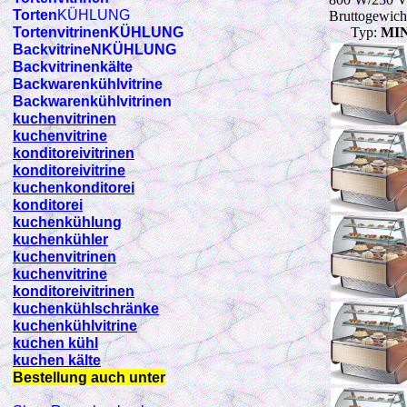
Torten
KÜHLUNG
Bruttogewich
TortenvitrinenKÜHLUNG
Typ:
MIN
BackvitrineNKÜHLUNG
Backvitrinenkälte
Backwarenkühlvitrine
Backwarenkühlvitrinen
kuchenvitrinen
kuchenvitrine
konditoreivitrinen
konditoreivitrine
kuchenkonditorei
konditorei
kuchenkühlung
kuchenkühler
kuchenvitrinen
kuchenvitrine
konditoreivitrinen
kuchenkühlschränke
kuchenkühlvitrine
kuchen kühl
kuchen kälte
Bestellung auch unter