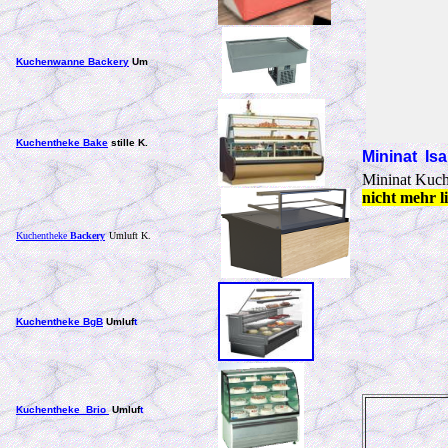
Kuchenwanne Backery
Um
Kuchentheke Bake
stille K.
Mininat Is
Mininat Kuch
nicht mehr li
Kuchentheke
Backery
Umluft K.
Kuchentheke BgB
Umluf
t
Kuchentheke Brio
Umluf
t