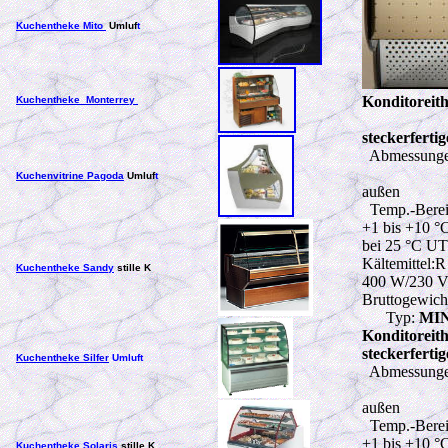
Kuchentheke Mito
Umluf
t
Konditorei
Kuchentheke Monterrey
steckerferti
Abmessunge
Kuchenvitrine Pagoda
Umluf
t
außen
Temp.-Berei
+1 bis +10 °
bei 25 °C U
Kältemittel:
Kuchentheke Sandy
stille K
400 W
/230 
Bruttogewich
Typ:
MIN
Konditorei
steckerferti
Kuchentheke Silfer
Umluft
Abmessunge
außen
Temp.-Berei
+1 bis +10 °
Kuchentheke Solaris
stille K