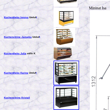
Mininat Isa
Kuchentheke Innova
Umluf
t
Kuchenvitrine Jamajka
Umluf
t
Kuchentheke Julia
stille K
Kuchentheke Karina
Umluf
t
Kuchenvitrine Kristall