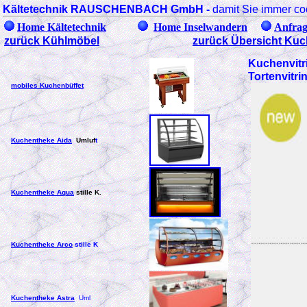
Kältetechnik RAUSCHENBACH GmbH
-
damit Sie immer co
Home Kältetechnik
Home Inselwandern
Anfrag
zurück Kühlmöbel
zurück Übersicht Ku
Kuchenvitr
Tortenvitr
mobiles Kuchenbüffet
Kuchentheke Aida
Umluf
t
Kuchentheke Aqua
stille K.
Kuchentheke Arco
stille K
Kuchentheke Astra
Uml