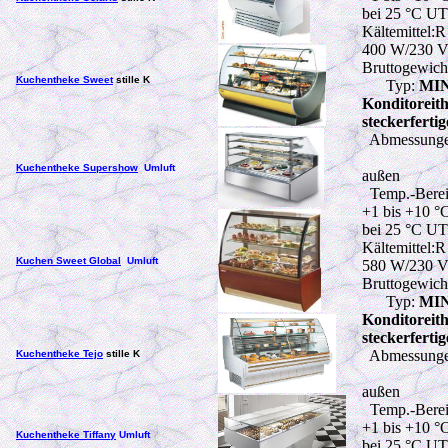
bei 25 °C U
Kältemittel:
400 W
/230 
Bruttogewich
Kuchentheke Sweet
stille K
Typ:
MIN
Konditorei
steckerferti
Abmessunge
Kuchentheke Supershow
Umluft
außen
Temp.-Berei
+1 bis +10 °
bei 25 °C U
Kältemittel:
Kuchen Sweet Global
Umluft
580 W
/230 
Bruttogewich
Typ:
MIN
Konditorei
steckerferti
Abmessunge
Kuchentheke Tejo
stille K
außen
Temp.-Berei
+1 bis +10 °
Kuchentheke Tiffany
Umluft
bei 25 °C U