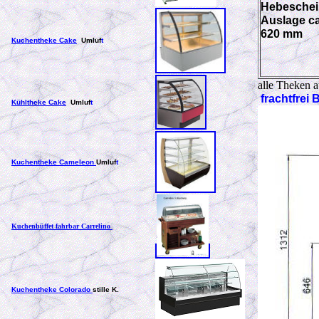
Hebeschei
Auslage c
620 mm
Kuchentheke Cake
Umluf
t
alle Theken a
frachtfrei 
Kühltheke Cake
Umluf
t
Kuchentheke Cameleon
Umluf
t
Kuchenbüffet fahrbar Carrelino
Kuchentheke Colorado
stille K.