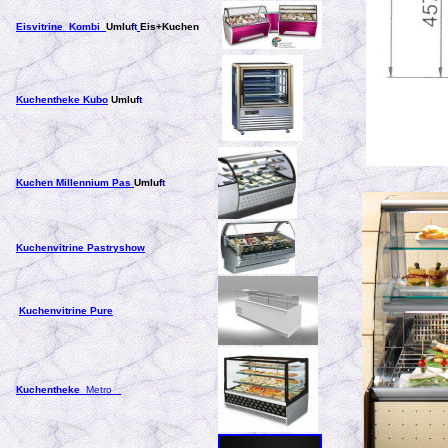
Eisvitrine Kombi
Umluf
t
Eis+Kuchen
Kuchentheke Kubo
Umluf
t
Kuchen
Millennium Pas
Umluf
t
Kuchenvitrine Pastryshow
Kuchenvitrine Pure
Kuchentheke
Metro