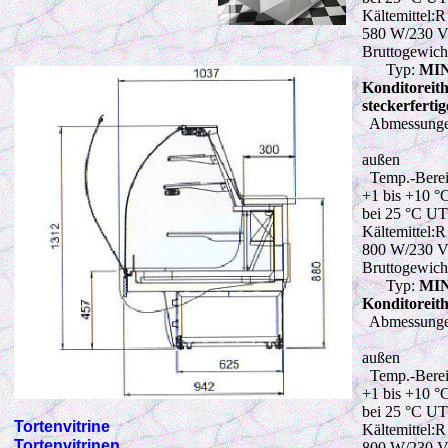
Kältemittel:
580 W
/230 
Bruttogewich
Typ:
MIN
Konditorei
steckerferti
Abmessunge
außen
Temp.-Berei
+1 bis +10 °
bei 25 °C U
Kältemittel:
800 W
/230 
Bruttogewich
Typ:
MIN
Konditoreit
Abmessunge
außen
Temp.-Berei
+1 bis +10 °
bei 25 °C U
Tortenvitrine
Kältemittel:
Tortenvitrinen
800 W
/230 