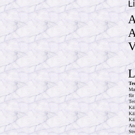
L
A
A
V
L
Te
Ma
für
Tem
Käl
Käl
Käl
An
St