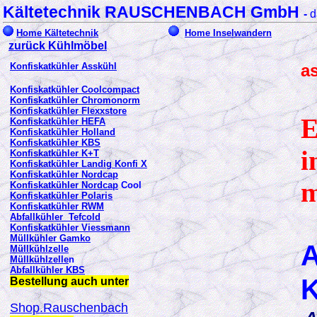
Kältetechnik RAUSCHENBACH GmbH
-
d
Home Kältetechnik
Home Inselwandern
zurück Kühlmöbel
Konfiskatkühler Asskühl
a
Konfiskatkühler Coolcompact
Konfiskatkühler Chromonorm
Konfiskatkühler Flexxstore
E
Konfiskatkühler HEFA
Konfiskatkühler Holland
Konfiskatkühler KBS
i
Konfiskatkühler K+T
Konfiskatkühler Landig Konfi X
Konfiskatkühler Nordcap
m
Konfiskatkühler Nordcap
Cool
Konfiskatkühler Polaris
Konfiskatkühler RWM
Abfallkühler Tefcold
Konfiskatkühler Viessmann
Müll
kühler Gamko
A
Müllkühlzelle
Müllkühlzelle
n
Abfallkühler KBS
K
Bestellung auch unter
Shop.Rauschenbach