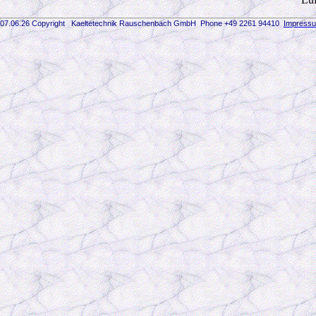
07.06.26 Copyright Kaeltetechnik Rauschenbach GmbH
Phone +49 2261 94410
Impress