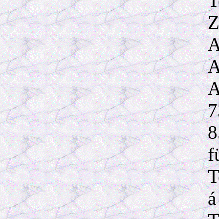
T
Z
A
A
A
7
8
f
T
á