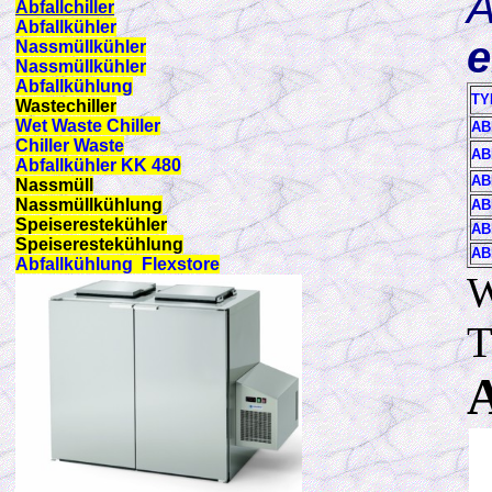
A
Abfallchiller
Abfallkühler
e
Nassmüllkühler
Nassmüllkühler
Abfallkühlung
T
Wastechiller
Wet Waste Chiller
AB
Chiller Waste
AB
Abfallkühler KK 480
AB
Nassmüll
Nassmüllkühlung
AB
Speiserestekühler
AB
Speiserestekühlung
AB
Abfallkühlung Flexstore
W
T