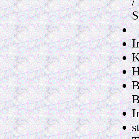
/
S
I
K
H
B
B
I
s