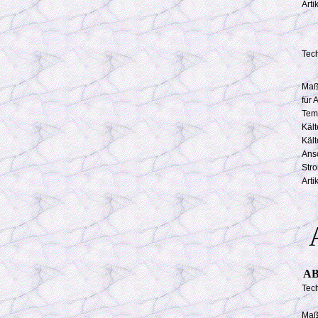
Art
Tec
Maß
für 
Tem
Kält
Kält
Ans
Str
Art
A
AB
Tec
Maß