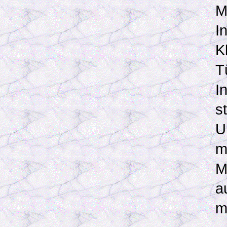
M
I
K
T
I
s
U
m
M
a
m