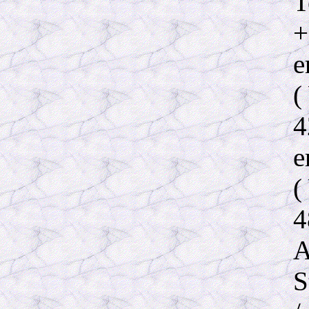
T
+
e
(
4
e
(
4
A
S