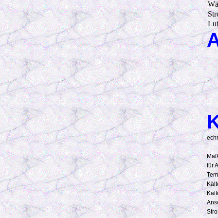
Wä
St
Luf
A
K
ech
Maß
für 
Tem
Kält
Kält
Ans
Str