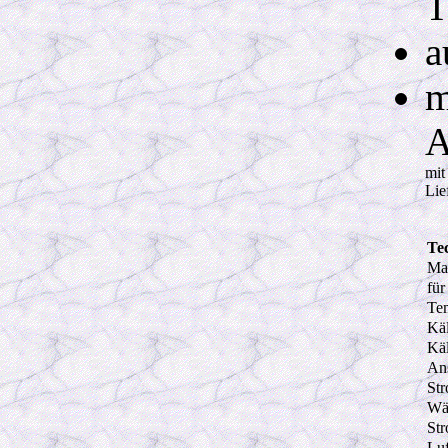
T
a
m
A
mit
Lie
Te
Ma
für
Tem
Käl
Käl
An
St
Wä
St
Luf