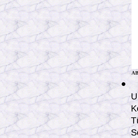
AB
U
K
T
S