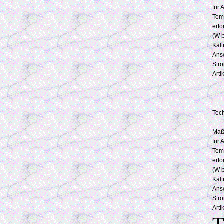
für 
Tem
erfo
(W b
Kält
Ans
Str
Art
Tec
Maß
für 
Tem
erfo
(W b
Kält
Ans
Str
Art