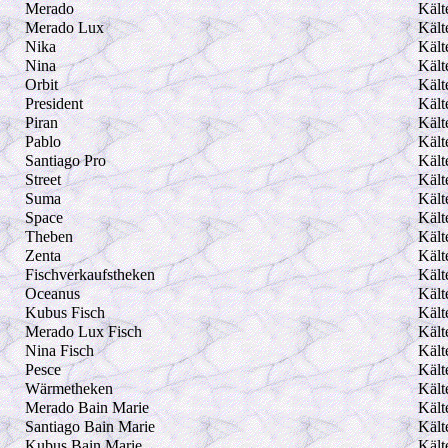
Merado
Kält
Merado Lux
Kält
Nika
Kält
Nina
Kält
Orbit
Kält
President
Kält
Piran
Kält
Pablo
Kält
Santiago Pro
Kält
Street
Kält
Suma
Kält
Space
Kält
Theben
Kält
Zenta
Kält
Fischverkaufstheken
Kält
Oceanus
Kält
Kubus Fisch
Kält
Merado Lux Fisch
Kält
Nina Fisch
Kält
Pesce
Kält
Wärmetheken
Kält
Merado Bain Marie
Kält
Santiago Bain Marie
Kält
Kubus Bain Marie
Kält