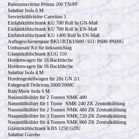
Panoramavitrine Prisma 200 TN/PF
Salatbar Isola 6 M
Servierkühlvitrine Carrelino 3
Einfahrkühlschrank KU 700 Roll In GN-Maß
Einfahrkühlschrank KU 700 Roll In EN-Maß
Einfahrkühlschrank KU 1400 Roll In EN-Maß
Auflageschienenpaar BKU/BTKU600 / 611/ P600 /P600G
Umbausatz Kit für linksanschlag
Glastürkühlschrank KUG 110
Hordenwagen für 16 Backbleche
Hordenwagen für 16 Backbleche
Salatbar Isola 4 M
Hordengestellwagen für 20x GN 2/1
Fahrgestell Delicious 2000/2000C
Bain Marie Isola 6 M
Nassmüllkühler für 2 Tonnen NMK 480
Nassmüllkühler für 1 Tonne
NMK 240 ZK Zentralkühlung
Nassmüllkühler für 2 Tonnen NMK 480 ZK Zentralkühlung
Nassmüllkühler für 3 Tonnen NMK 720 ZK Zentralkühlung
Nassmüllkühler für 4 Tonnen NMK 960 ZK Zentralkühlung
Glastürkühlschrank KBS 1250 GDU
Salatbar Gazebo