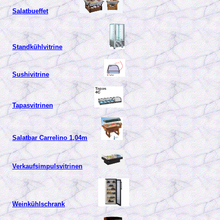
Salatbueffet
Standkühlvitrine
Sushivitrine
Tapasvitrinen
Salatbar Carrelino 1,04m
Verkaufsimpulsvitrinen
Weinkühlschrank