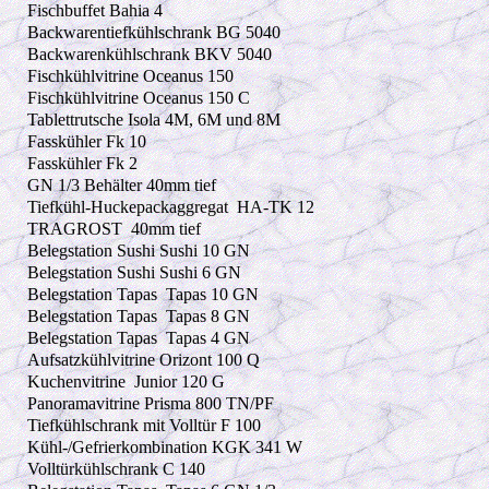
Fischbuffet Bahia 4
Backwarentiefkühlschrank BG 5040
Backwarenkühlschrank BKV 5040
Fischkühlvitrine Oceanus 150
Fischkühlvitrine Oceanus 150 C
Tablettrutsche Isola 4M, 6M und 8M
Fasskühler Fk 10
Fasskühler Fk 2
GN 1/3 Behälter 40mm tief
Tiefkühl-Huckepackaggregat
HA-TK 12
TRAGROST
40mm tief
Belegstation Sushi Sushi 10 GN
Belegstation Sushi Sushi 6 GN
Belegstation Tapas
Tapas 10 GN
Belegstation Tapas
Tapas 8 GN
Belegstation Tapas
Tapas 4 GN
Aufsatzkühlvitrine Orizont 100 Q
Kuchenvitrine
Junior 120 G
Panoramavitrine Prisma 800 TN/PF
Tiefkühlschrank mit Volltür F 100
Kühl-/Gefrierkombination KGK 341 W
Volltürkühlschrank C 140