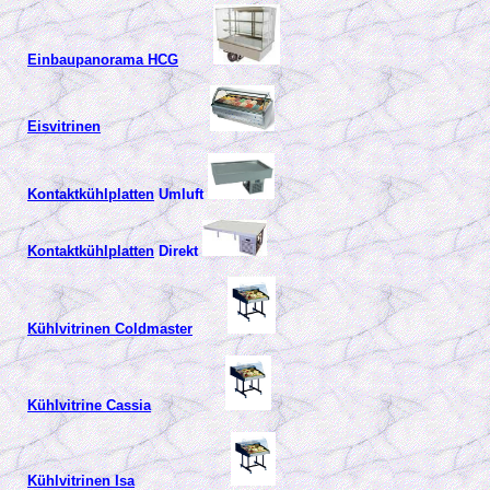
Einbaupanorama HCG
Eisvitrinen
Kontaktkühlplatten
Umluft
Kontaktkühlplatten
Direkt
Kühlvitrinen Coldmaster
Kühlvitrine Cassia
Kühlvitrinen Isa