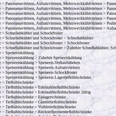
e > Panoramavitrinen, Aufsatzvitrinen, Mehrzweckkühlvitrinen > Panor
e > Panoramavitrinen, Aufsatzvitrinen, Mehrzweckkühlvitrinen > Pano
e > Panoramavitrinen, Aufsatzvitrinen, Mehrzweckkühlvitrinen > Pano
e > Panoramavitrinen, Aufsatzvitrinen, Mehrzweckkühlvitrinen > Pano
e > Panoramavitrinen, Aufsatzvitrinen, Mehrzweckkühlvitrinen > Prali
e > Panoramavitrinen, Aufsatzvitrinen, Mehrzweckkühlvitrinen > Aufs
e > Schnellabkühler und Schockfroster
e > Schnellabkühler und Schockfroster > Schnellabkühler
e > Schnellabkühler und Schockfroster > Schockfroster
e > Schnellabkühler und Schockfroster > Zubehör Schnellabkühler, Sch
e > Speiseeiskühlung
e > Speiseeiskühlung > Zubehör Speiseeiskühlung
e > Speiseeiskühlung > Speiseeis-Verkaufstheken
e > Speiseeiskühlung > Speiseeis-Aufsatzvitrinen
e > Speiseeiskühlung > Speiseeis-Schockfroster
e > Speiseeiskühlung > Speiseeis-Lagertiefkühlschränke
e > Tiefkühlschränke
e > Tiefkühlschränke > Edelstahltiefkühlschränke
e > Tiefkühlschränke > Edelstahltiefkühlschränke 2türig
e > Tiefkühlschränke > Eislagerschränke
e > Tiefkühlschränke > Glastürtiefkühlschränke
e > Tiefkühlschränke > Volltürtiefkühlschränke
e > Tiefkühlschränke > Rückstellprobentiefkühlschränke