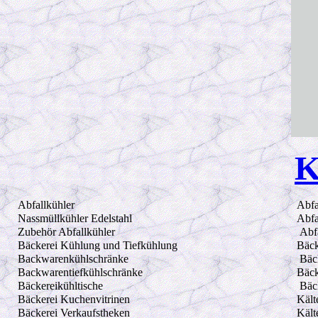
K
Abfallkühler
Abfa
Nassmüllkühler Edelstahl
Abfa
Zubehör Abfallkühler
Abfa
Bäckerei Kühlung und Tiefkühlung
Bäck
Backwarenkühlschränke
Bäck
Backwarentiefkühlschränke
Bäck
Bäckereikühltische
Bäck
Bäckerei Kuchenvitrinen
Kält
Bäckerei Verkaufstheken
Kält