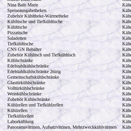
Nina Bain Marie
Kält
Speiseausgabetheken
Kält
Zubehör Kühltheke-Wärmetheke
Kält
Kühltische und Tiefkühltische
Kält
Kühltische
Kält
Pizzatische
Kält
Saladetten
Kält
Tiefkühltische
Kält
CNS GN Behälter
Kält
Zubehör Kühltisch und Tiefkühltisch
Kält
Kühlschränke
Kält
Edelstahlkühlschränke
Kält
Edelstahlkühlschränke 2türig
Kält
Gemeinschaftskühlschränke
Kält
Glastürkühlschränke
Kält
Volltürkühlschränke
Kält
Weinkühlschränke
Kält
Zubehör Kühlschränke
Kält
Kühlzellen und Tiefkühlzellen
Kält
Kühlzellen
Kält
Tiefkühlzellen
Kält
Laborkühlung
Kält
Panoramavitrinen, Aufsatzvitrinen, Mehrzweckkühlvitrinen
Kält