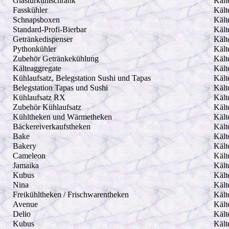
Glastürkühlschrank
Kält
Fasskühler
Kält
Schnapsboxen
Kält
Standard-Profi-Bierbar
Kält
Getränkedispenser
Kält
Pythonkühler
Kält
Zubehör Getränkekühlung
Kält
Kälteaggregate
Kält
Kühlaufsatz, Belegstation Sushi und Tapas
Kält
Belegstation Tapas und Sushi
Kält
Kühlaufsatz RX
Kält
Zubehör Kühlaufsatz
Kält
Kühltheken und Wärmetheken
Kält
Bäckereiverkaufstheken
Kält
Bake
Kält
Bakery
Kält
Cameleon
Kält
Jamaika
Kält
Kubus
Kält
Nina
Kält
Freikühltheken / Frischwarentheken
Kält
Avenue
Kält
Delio
Kält
Kubus
Kält