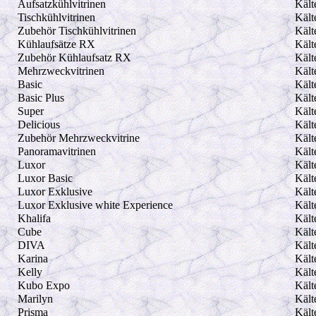
Aufsatzkühlvitrinen
Kält
Tischkühlvitrinen
Kält
Zubehör Tischkühlvitrinen
Kält
Kühlaufsätze RX
Kält
Zubehör Kühlaufsatz RX
Kält
Mehrzweckvitrinen
Kält
Basic
Kält
Basic Plus
Kält
Super
Kält
Delicious
Kält
Zubehör Mehrzweckvitrine
Kält
Panoramavitrinen
Kält
Luxor
Kält
Luxor Basic
Kält
Luxor Exklusive
Kält
Luxor Exklusive white Experience
Kält
Khalifa
Kält
Cube
Kält
DIVA
Kält
Karina
Kält
Kelly
Kält
Kubo Expo
Kält
Marilyn
Kält
Prisma
Kält