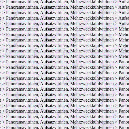
e > Panoramavitrinen, Aufsatzvitrinen, Mehrzweckkühlvitrinen > Aufsa
e > Panoramavitrinen, Aufsatzvitrinen, Mehrzweckkühlvitrinen > Aufsat
e > Panoramavitrinen, Aufsatzvitrinen, Mehrzweckkühlvitrinen > Aufsa
e > Panoramavitrinen, Aufsatzvitrinen, Mehrzweckkühlvitrinen > Aufs
e > Panoramavitrinen, Aufsatzvitrinen, Mehrzweckkühlvitrinen > Auf
e > Panoramavitrinen, Aufsatzvitrinen, Mehrzweckkühlvitrinen > Mehr
e > Panoramavitrinen, Aufsatzvitrinen, Mehrzweckkühlvitrinen > Mehr
e > Panoramavitrinen, Aufsatzvitrinen, Mehrzweckkühlvitrinen > Mehr
e > Panoramavitrinen, Aufsatzvitrinen, Mehrzweckkühlvitrinen > Mehr
e > Panoramavitrinen, Aufsatzvitrinen, Mehrzweckkühlvitrinen > Mehr
e > Panoramavitrinen, Aufsatzvitrinen, Mehrzweckkühlvitrinen > Meh
e > Panoramavitrinen, Aufsatzvitrinen, Mehrzweckkühlvitrinen > Pano
e > Panoramavitrinen, Aufsatzvitrinen, Mehrzweckkühlvitrinen > Pano
e > Panoramavitrinen, Aufsatzvitrinen, Mehrzweckkühlvitrinen > Pano
e > Panoramavitrinen, Aufsatzvitrinen, Mehrzweckkühlvitrinen > Pano
e > Panoramavitrinen, Aufsatzvitrinen, Mehrzweckkühlvitrinen > Pano
e > Panoramavitrinen, Aufsatzvitrinen, Mehrzweckkühlvitrinen > Panor
e > Panoramavitrinen, Aufsatzvitrinen, Mehrzweckkühlvitrinen > Pano
e > Panoramavitrinen, Aufsatzvitrinen, Mehrzweckkühlvitrinen > Pan
e > Panoramavitrinen, Aufsatzvitrinen, Mehrzweckkühlvitrinen > Pano
e > Panoramavitrinen, Aufsatzvitrinen, Mehrzweckkühlvitrinen > Pano
e > Panoramavitrinen, Aufsatzvitrinen, Mehrzweckkühlvitrinen > Pan
e > Panoramavitrinen, Aufsatzvitrinen, Mehrzweckkühlvitrinen > Pano
e > Panoramavitrinen, Aufsatzvitrinen, Mehrzweckkühlvitrinen > Pano