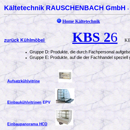
Kältetechnik RAUSCHENBACH GmbH
-
Home Kältetechnik
KBS 2
6
zurück Kühlmöbel
KBS 
Gruppe D: Produkte, die durch Fachpersonal aufge
Gruppe E: Produkte, auf die der Fachhandel speziel
Aufsatzkühlvitrine
Einbaukühlvitrinen
EPV
Einbaupanorama HCO