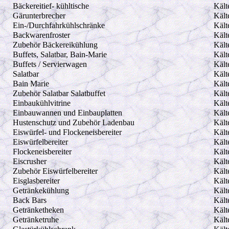
Bäckereitief- kühltische
Kält
Gärunterbrecher
Kält
Ein-/Durchfahrkühlschränke
Kält
Backwarenfroster
Kält
Zubehör Bäckereikühlung
Kält
Buffets, Salatbar, Bain-Marie
Kält
Buffets / Servierwagen
Kält
Salatbar
Kält
Bain Marie
Kält
Zubehör Salatbar Salatbuffet
Kält
Einbaukühlvitrine
Kält
Einbauwannen und Einbauplatten
Kält
Hustenschutz und Zubehör Ladenbau
Kält
Eiswürfel- und Flockeneisbereiter
Kält
Eiswürfelbereiter
Kält
Flockeneisbereiter
Kält
Eiscrusher
Kält
Zubehör Eiswürfelbereiter
Kält
Eisglasbereiter
Kält
Getränkekühlung
Kält
Back Bars
Kält
Getränketheken
Kält
Getränketruhe
Kält