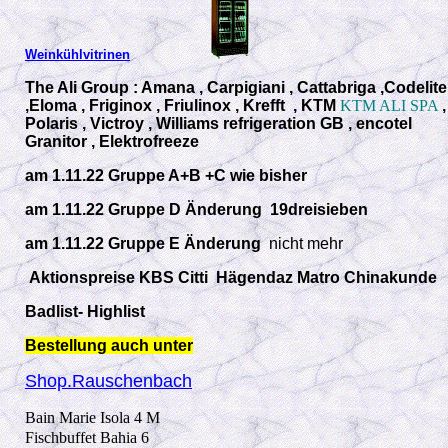
Weinkühlvitrinen
The Ali Group : Amana , Carpigiani , Cattabriga ,Codelite
,Eloma , Friginox , Friulinox , Krefft , KTM
KTM ALI SPA
,
Polaris , Victroy , Williams refrigeration GB , encotel
Granitor , Elektrofreeze
am 1.11.22 Gruppe A+B +C wie bisher
am 1.11.22 Gruppe D Änderung 19dreisieben
am 1.11.22 Gruppe E Änderung
nicht mehr
Aktionspreise KBS Citti Hägendaz Matro Chinakunde
Badlist- Highlist
Bestellung auch unter
Shop.Rauschenbach
Bain Marie Isola 4 M
Fischbuffet Bahia 6