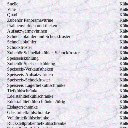
Snelle
Kält
Vine
Kält
Quad
Kält
Zubehör Panoramavitrine
Kält
Pralinenvitrinen und-theken
Kält
Aufsatzwärmevitrinen
Kält
Schnellabkühler und Schockfroster
Kält
Schnellabkühler
Kält
Schockfroster
Kält
Zubehör Schnellabkühler, Schockfroster
Kält
Speiseeiskühlung
Kält
Zubehör Speiseeiskühlung
Kält
Speiseeis-Verkaufstheken
Kält
Speiseeis-Aufsatzvitrinen
Kält
Speiseeis-Schockfroster
Kält
Speiseeis-Lagertiefkühlschränke
Kält
Tiefkühlschränke
Kält
Edelstahltiefkühlschränke
Kält
Edelstahltiefkühlschränke 2türig
Kält
Eislagerschränke
Kält
Glastürtiefkühlschränke
Kält
Volltürtiefkühlschränke
Kält
Rückstellprobentiefkühlschränke
Kält